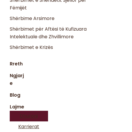
Shërbimet e Shëndetit Sjellor për
Fëmijët
Shërbime Arsimore
Shërbimet për Aftësi të Kufizuara
Intelektuale dhe Zhvillimore
Shërbimet e Krizës
Rreth
Ngjarj
e
Blog
Lajme
Dhuroni
Karrierat