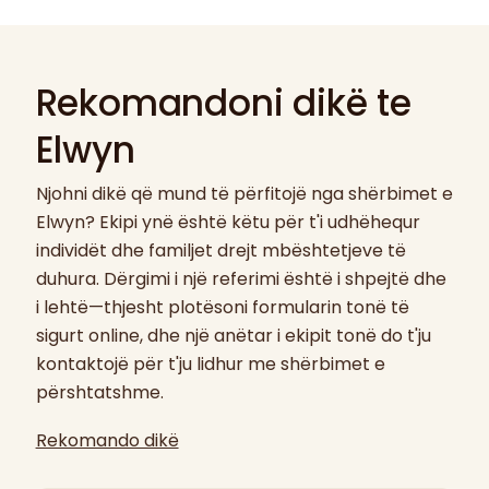
Rekomandoni dikë te
Elwyn
Njohni dikë që mund të përfitojë nga shërbimet e
Elwyn? Ekipi ynë është këtu për t'i udhëhequr
individët dhe familjet drejt mbështetjeve të
duhura. Dërgimi i një referimi është i shpejtë dhe
i lehtë—thjesht plotësoni formularin tonë të
sigurt online, dhe një anëtar i ekipit tonë do t'ju
kontaktojë për t'ju lidhur me shërbimet e
përshtatshme.
Rekomando dikë