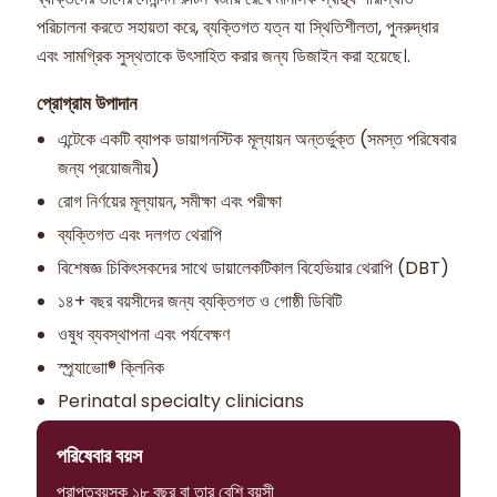
পরিচালনা করতে সহায়তা করে, ব্যক্তিগত যত্ন যা স্থিতিশীলতা, পুনরুদ্ধার
এবং সামগ্রিক সুস্থতাকে উৎসাহিত করার জন্য ডিজাইন করা হয়েছে।.
প্রোগ্রাম উপাদান
এন্টেকে একটি ব্যাপক ডায়াগনস্টিক মূল্যায়ন অন্তর্ভুক্ত (সমস্ত পরিষেবার
জন্য প্রয়োজনীয়)
রোগ নির্ণয়ের মূল্যায়ন, সমীক্ষা এবং পরীক্ষা
ব্যক্তিগত এবং দলগত থেরাপি
বিশেষজ্ঞ চিকিৎসকদের সাথে ডায়ালেকটিকাল বিহেভিয়ার থেরাপি (DBT)
১৪+ বছর বয়সীদের জন্য ব্যক্তিগত ও গোষ্ঠী ডিবিটি
ওষুধ ব্যবস্থাপনা এবং পর্যবেক্ষণ
স্প্র্যাভাো® ক্লিনিক
Perinatal specialty clinicians
পরিষেবার বয়স
প্রাপ্তবয়স্ক ১৮ বছর বা তার বেশি বয়সী