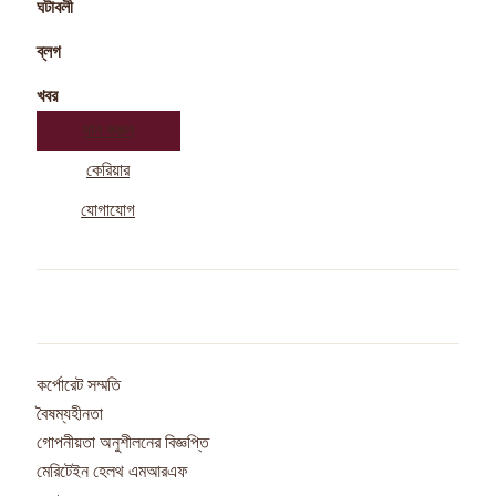
ঘটাবলী
ব্লগ
খবর
দান করুন
কেরিয়ার
যোগাযোগ
কর্পোরেট সম্মতি
বৈষম্যহীনতা
গোপনীয়তা অনুশীলনের বিজ্ঞপ্তি
মেরিটেইন হেলথ এমআরএফ