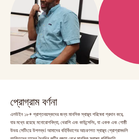
প্রোগ্রাম বর্ণনা
এলউইন ১৮+ প্রাপ্তবয়স্কদের জন্য মানসিক স্বাস্থ্য পরিষেবা প্রদান করে,
যার মধ্যে রয়েছে মনোরোগবিদ্যা, থেরাপি এবং কাউন্সেলিং, যা একক এবং গোষ্ঠী
উভয় সেটিংয়ে উপলব্ধ। আমাদের বহির্বিভাগের আচরণগত স্বাস্থ্য প্রোগ্রামগুলি
ব্যক্তিদের তাদের দৈনন্দিন রুটিন বজায় রেখে মানসিক স্বাস্থ্য পরিস্থিতি