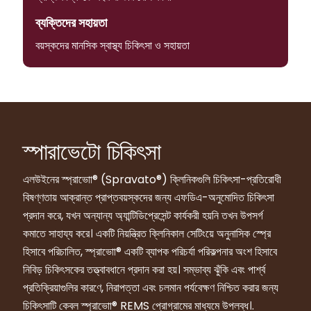
ব্যক্তিদের সহায়তা
বয়স্কদের মানসিক স্বাস্থ্য চিকিৎসা ও সহায়তা
স্পারাভেটো চিকিৎসা
এলউইনের স্প্রাভাো® (Spravato®) ক্লিনিকগুলি চিকিৎসা-প্রতিরোধী
বিষণ্ণতায় আক্রান্ত প্রাপ্তবয়স্কদের জন্য এফডিএ-অনুমোদিত চিকিৎসা
প্রদান করে, যখন অন্যান্য অ্যান্টিডিপ্রেসেন্ট কার্যকরী হয়নি তখন উপসর্গ
কমাতে সাহায্য করে। একটি নিয়ন্ত্রিত ক্লিনিকাল সেটিংয়ে অনুনাসিক স্প্রে
হিসাবে পরিচালিত, স্প্রাভাো® একটি ব্যাপক পরিচর্যা পরিকল্পনার অংশ হিসাবে
নিবিড় চিকিৎসকের তত্ত্বাবধানে প্রদান করা হয়। সম্ভাব্য ঝুঁকি এবং পার্শ্ব
প্রতিক্রিয়াগুলির কারণে, নিরাপত্তা এবং চলমান পর্যবেক্ষণ নিশ্চিত করার জন্য
চিকিৎসাটি কেবল স্প্রাভাো® REMS প্রোগ্রামের মাধ্যমে উপলব্ধ।.