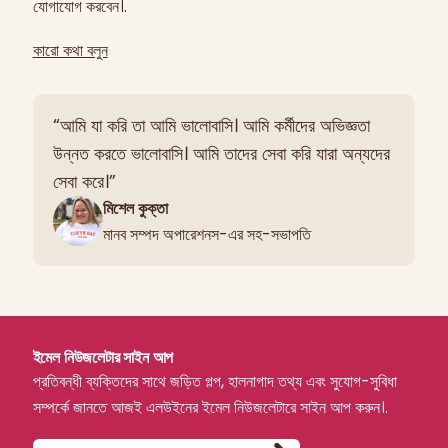
যোগাযোগ করবেন।.
কারো কথা বলুন
“আমি যা করি তা আমি ভালোবাসি। আমি কর্মীদের অভিজ্ঞতা
উন্নত করতে ভালোবাসি। আমি তাদের সেবা করি যারা অন্যদের
সেবা করে।”
মিশেল কুক্তা
মানব সম্পদ অপারেশনস-এর সহ-সভাপতি
ইমেল নিউজলেটার সাইন আপ
প্রতিবন্ধী ব্যক্তিদের সাথে জড়িত গল্প, হালনাগাদ তথ্য এবং সুযোগ-সুবিধা
সম্পর্কে জানতে আজই এলউইনের ইমেল নিউজলেটারে সাইন আপ করুন।.