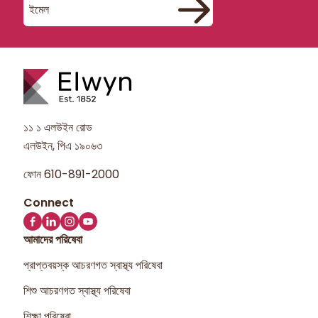
১১ ১ এলউইন রোড
এলউইন, পিএ ১৯০৬৩
ফোন
610-891-2000
আমাদের পরিষেবা
প্রাপ্তবয়স্ক আচরণগত স্বাস্থ্য পরিষেবা
শিশু আচরণগত স্বাস্থ্য পরিষেবা
শিক্ষা পরিষেবা