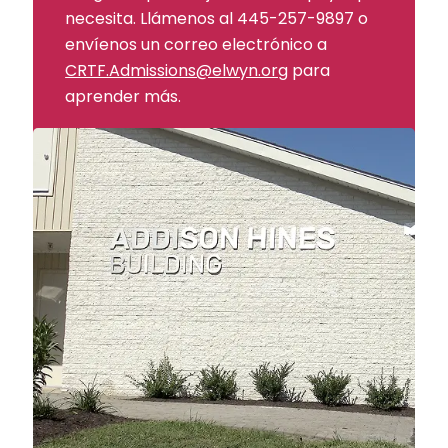
necesita. Llámenos al 445-257-9897 o
envíenos un correo electrónico a
CRTF.Admissions@elwyn.org
para
aprender más.