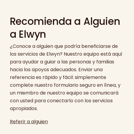
evaluación y le guiará a través del nivel de
tratamiento de cada niño. El equipo de
Apoyo conductual y desarrollo de
atención adecuado.
atención revisa regularmente el progreso
habilidades
Recomienda a Alguien
y trabaja para una transición segura y
Servicios educativos y coordinación
exitosa a un entorno menos restrictivo,
escolar
a Elwyn
como el hogar o los servicios comunitarios.
Apoyo en la vida diaria y rutinas
¿Conoce a alguien que podría beneficiarse de
estructuradas
los servicios de Elwyn? Nuestro equipo está aquí
Cada plan de cuidado de cada niño es
para ayudar a guiar a las personas y familias
personalizado
basándose en sus fortalezas
hacia los apoyos adecuados. Enviar una
y necesidades.
referencia es rápido y fácil: simplemente
complete nuestro formulario seguro en línea, y
un miembro de nuestro equipo se comunicará
con usted para conectarlo con los servicios
apropiados.
Referir a alguien