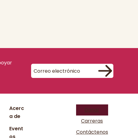
poyar
Acerc
Donar
a de
Carreras
Event
Contáctenos
os