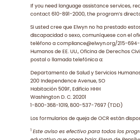
If you need language assistance services, re
contact 610-891-2000, the program’s direc
Si usted cree que Elwyn no ha prestado estos
discapacidad o sexo, comuníquese con el ofic
teléfono a compliance@elwyn.org/215-694-74
Humanos de EE. UU., Oficina de Derechos Civ
postal o llamada telefónica a:
Departamento de Salud y Servicios Humanos
200 Independence Avenue, SO
Habitación 509F, Edificio HHH
Washington D. C. 20201
1-800-368-1019, 800-537-7697 (TDD)
Los formularios de queja de OCR están dispo
1
Este aviso es efectivo para todos los pro
educativo que opere bajo: Elwyn de Pensilva