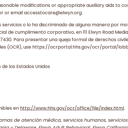
asonable modifications or appropriate auxiliary aids to c
tor or email accesstocare@elwyn.org.
 servicios o lo ha discriminado de alguna manera por moti
ial de cumplimiento corporativo, en 111 Elwyn Road Media
30. Para presentar una queja formal de derechos civile
iles (OCR), use https://ocrportal.hhs.gov/ocr/portal/lob
 de los Estados Unidos
nibles en
http://www.hhs.gov/ocr/office/file/index.html
.
gramas de atención médica, servicios humanos, servicio
nia y Delaware, Elwyn Adult Behavioral, Elwyn Californi