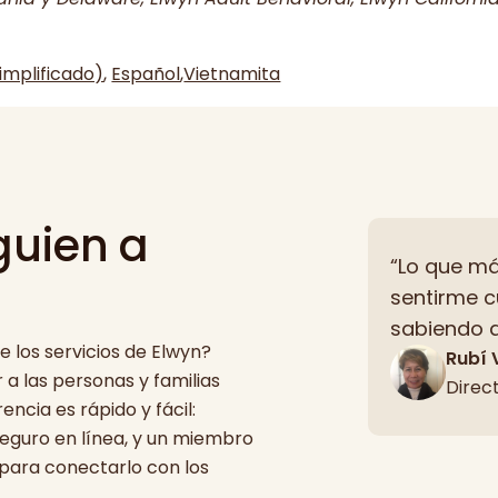
implificado)
,
Español
,
Vietnamita
guien a
“Lo que má
sentirme c
sabiendo q
 los servicios de Elwyn?
Rubí 
 a las personas y familias
Direc
ncia es rápido y fácil:
eguro en línea, y un miembro
para conectarlo con los