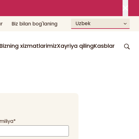
Uzbek
ar
Biz bilan bog'laning
Bizning xizmatlarimiz
Xayriya qiling
Kasblar
miliya
*