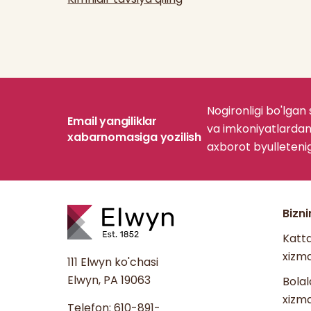
Nogironligi bo'lgan
Email yangiliklar
va imkoniyatlardan
xabarnomasiga yozilish
axborot byulleteni
Bizn
Katta
xizma
111 Elwyn ko'chasi
Elwyn, PA 19063
Bolal
xizma
Telefon:
610-891-