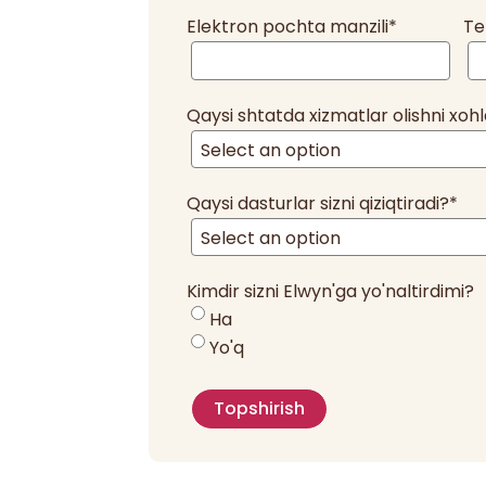
Elektron pochta manzili
*
Te
Qaysi shtatda xizmatlar olishni xohl
Qaysi dasturlar sizni qiziqtiradi?
*
Kimdir sizni Elwyn'ga yo'naltirdimi?
Ha
Yo'q