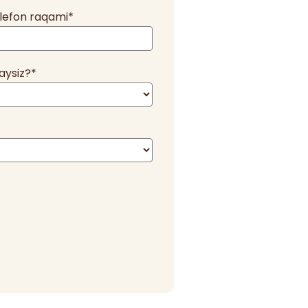
lefon raqami
*
aysiz?
*