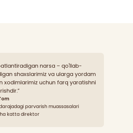
batlantiradigan narsa – qo'llab-
igan shaxslarimiz va ularga yordam
 xodimlarimiz uchun farq yaratishni
ishdir.”
 Tom
 darajadagi parvarish muassasalari
cha katta direktor