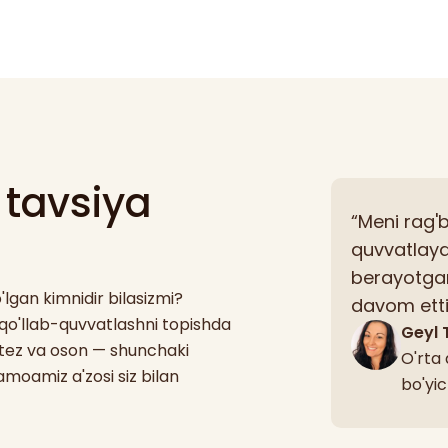
 tavsiya
“Meni rag'
quvvatlayd
berayotgan
lgan kimnidir bilasizmi?
davom ettir
i qo'llab-quvvatlashni topishda
Geyl
 tez va oson — shunchaki
O'rta
jamoamiz a'zosi siz bilan
bo'yi