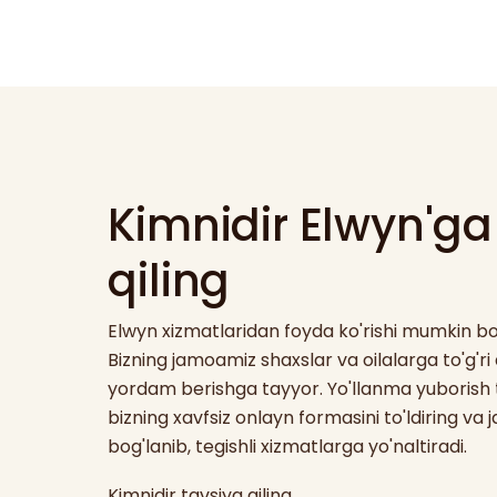
Kimnidir Elwyn'ga
qiling
Elwyn xizmatlaridan foyda ko'rishi mumkin bo'
Bizning jamoamiz shaxslar va oilalarga to'g'r
yordam berishga tayyor. Yo'llanma yuborish
bizning xavfsiz onlayn formasini to'ldiring va 
bog'lanib, tegishli xizmatlarga yo'naltiradi.
Kimnidir tavsiya qiling