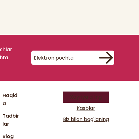
ishlar
chta
Haqid
Xayriya qiling
a
Kasblar
Tadbir
Biz bilan bog'laning
lar
Blog