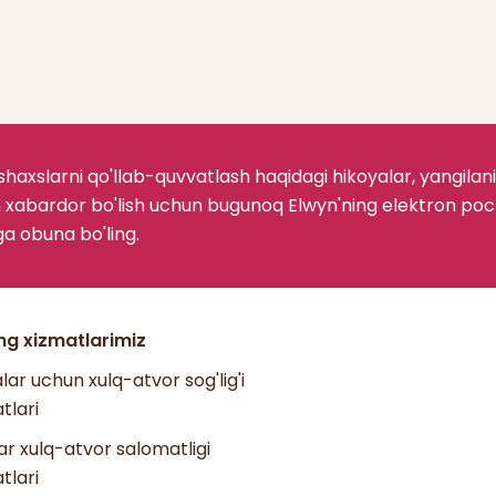
 shaxslarni qo'llab-quvvatlash haqidagi hikoyalar, yangilan
 xabardor bo'lish uchun bugunoq Elwyn'ning elektron po
ga obuna bo'ling.
ing xizmatlarimiz
lar uchun xulq-atvor sog'lig'i
tlari
ar xulq-atvor salomatligi
tlari