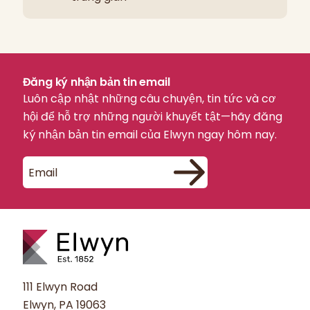
Đăng ký nhận bản tin email
Luôn cập nhật những câu chuyện, tin tức và cơ
hội để hỗ trợ những người khuyết tật—hãy đăng
ký nhận bản tin email của Elwyn ngay hôm nay.
111 Elwyn Road
Elwyn, PA 19063