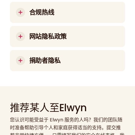
项的补救：不当的计划或服务、未能实施或延迟
的
行为准则
（准则）概述了我们遵守联邦、州
点击此处
for Patient Safety Concern by Mail
实施计划或服务、组织代表的不当行为或不作
和地方法律以及适用于我们运营的任何合同要求
合规热线
为、计划或设施的可及性、报复行为、资金滥用
的承诺，包括参与联邦资助的医疗保健项目的要
以及其他可能损害任何受服务者福祉的行为、不
求和条件。准则适用于与埃尔温（Elwyn）进行
点击此处
合规热线海报的PDF版本。.
作为或情况。.
业务往来或代表埃尔温（Elwyn）进行业务往来
网站隐私政策
的每位员工、管理人员、董事、供应商或代理
点击此处
政策107的PDF版本。.
人。提供准则的目的是让每个人都了解可能违反
感谢您访问 Elwyn 网站。使用本网站即表示您同
准则的情况和行为。任何已知或疑似违反准则的
意遵守 Elwyn 隐私政策的条款和条件。我们致力
捐助者隐私
行为必须报告给经理、领导团队成员、企业合规
于保护您的隐私，除非您选择向我们提供个人信
官，或通过埃尔温（Elwyn）的保密合规热线进
息，否则我们不会收集有关个人的个人信息。如
Elwyn 不会出于筹款或营销目的与其他组织共享
行报告。.
果您提供个人信息，我们不会将其用于营销目的
捐助者联系信息。捐助者姓名不会被出租、出售
或出售。.
或交换。.
如果您访问我们的网站进行下载、浏览或阅读，
推荐某人至Elwyn
我们可能会收集并存储以下非个人身份信息：
您认识可能受益于 Elwyn 服务的人吗？我们的团队随
您访问我们网站的 IP 地址
时准备帮助引导个人和家庭获得适当的支持。提交推
用于访问我们网站的浏览器和操作系统类型