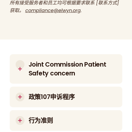
所有接受服务者和员工均可根据要求联系 [联系方式]
获取。
compliance@elwyn.org
.
Joint Commission Patient
Safety concern
We welcome your feedback and concerns
as part of our commitment to providing
政策107申诉程序
safe, high-quality care. Please use the
attached guidance for how to submit a
本政策和程序的目的是使组织的服务接受者及其
concern through a web submission form or
家长、监护人和/或替代决策者能够就组织的管
行为准则
by mail.
理人员提出投诉、担忧和建议，并寻求对以下事