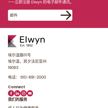
您可以通过电子邮件、填写“联系我们”表格并通
——立即注册 Elwyn 的电子邮件通讯。.
过我们的网站提交的方式向我们提供个人信息。
我们仅使用收到的信息来回复您的消息并满足您
的要求。.
严禁未经授权尝试上传或更改“公司名称”网站上
的信息，违者将依法追究。.
埃尔温路111号
埃尔温，宾夕法尼亚州
19063
电话：
610-891-2000
我们的服务