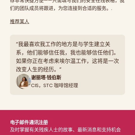
荐非常快捷方便——只需填写我们的安全在线表格，我
您访问互联网的域名
们的团队成员将跟进，为您连接到合适的服务。.
您访问我们网站的日期和时间
您访问的网页
推荐某人
您访问我们网站的互联网地址。.
我们的网站可能会在访问者计算机上放置
“我最喜欢我工作的地方是与学生建立关
cookie，以便收集网站流量分析的汇总信息，例
系，他们能够信任我，我也能够信任他们。
如访问者数量和页面浏览量。我们使用 Google
如果你正在考虑来埃尔温工作，这将是一次
Analytics 来放置这些 cookie 并处理分析。这
改变人生的经历。”
些 cookie 产生的数据有助于我们调整网站和改
谢丽塔·钱伯斯
进客户服务。关于我们用户的这些汇总统计数据
CIS，STC 咖啡馆经理
不包含个人身份信息。我们不会跟踪或记录有关
特定个人的信息。.
您可以通过浏览器中的偏好选项选择退出
Cookie。您可以使用 Google Analytics 退出浏
电子邮件通讯注册
览器插件选择退出 Google Analytics。.
及时掌握有关残疾人士的故事、最新消息和支持机会