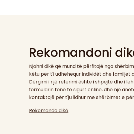
Rekomandoni dikë
Njohni dikë që mund të përfitojë nga shërbim
këtu për t'i udhëhequr individët dhe familjet
Dërgimi i një referimi është i shpejtë dhe i l
formularin tonë të sigurt online, dhe një anëtar
kontaktojë për t'ju lidhur me shërbimet e p
Rekomando dikë