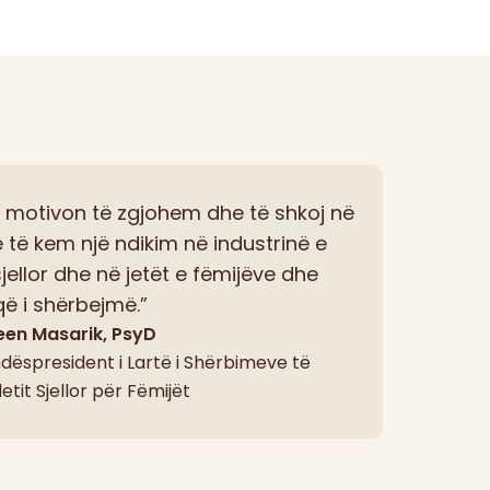
 motivon të zgjohem dhe të shkoj në
 të kem një ndikim në industrinë e
jellor dhe në jetët e fëmijëve dhe
që i shërbejmë.”
en Masarik, PsyD
dëspresident i Lartë i Shërbimeve të
tit Sjellor për Fëmijët