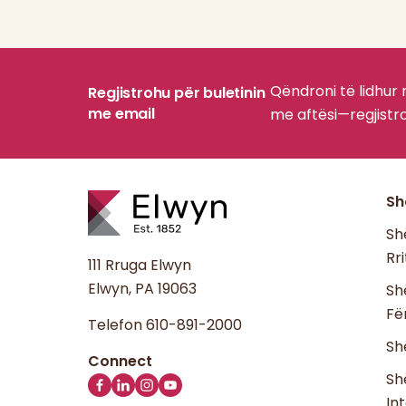
Qëndroni të lidhur
Regjistrohu për buletinin
me email
me aftësi—regjistro
Sh
Sh
Rr
111 Rruga Elwyn
Elwyn, PA 19063
Sh
Fë
Telefon
610-891-2000
Sh
Sh
In