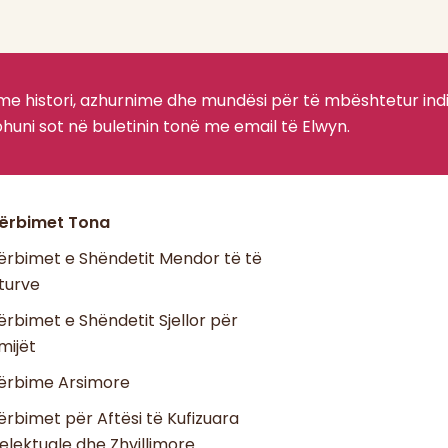
 me histori, azhurnime dhe mundësi për të mbështetur ind
huni sot në buletinin tonë me email të Elwyn.
ërbimet Tona
ërbimet e Shëndetit Mendor të të
iturve
ërbimet e Shëndetit Sjellor për
mijët
ërbime Arsimore
ërbimet për Aftësi të Kufizuara
telektuale dhe Zhvillimore