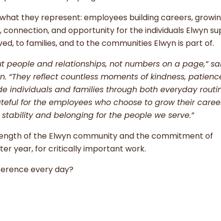
what they represent: employees building careers, growi
, connection, and opportunity for the individuals Elwyn su
d, to families, and to the communities Elwyn is part of.
ut people and relationships, not numbers on a page,” sa
n. “They reflect countless moments of kindness, patienc
 individuals and families through both everyday routi
ateful for the employees who choose to grow their caree
stability and belonging for the people we serve.”
 strength of the Elwyn community and the commitment of
r year, for critically important work.
fference every day?