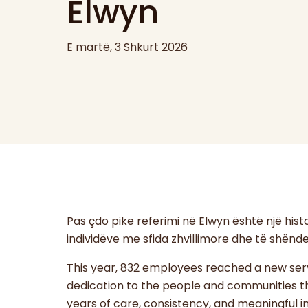
Elwyn
E martë, 3 Shkurt 2026
Pas çdo pike referimi në Elwyn është një his
individëve me sfida zhvillimore dhe të shëndeti
This year, 832 employees reached a new serv
dedication to the people and communities t
years of care, consistency, and meaningful