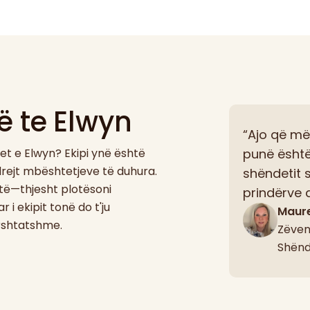
 te Elwyn
“Ajo që më
et e Elwyn? Ekipi ynë është
punë është
 drejt mbështetjeve të duhura.
shëndetit s
ehtë—thjesht plotësoni
prindërve 
 i ekipit tonë do t'ju
Maure
ërshtatshme.
Zëven
Shënde