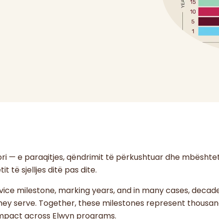
tori — e paraqitjes, qëndrimit të përkushtuar dhe mbështet
t të sjelljes ditë pas dite.
ice milestone, marking years, and in many cases, decade
hey serve. Together, these milestones represent thousan
 impact across Elwyn programs.