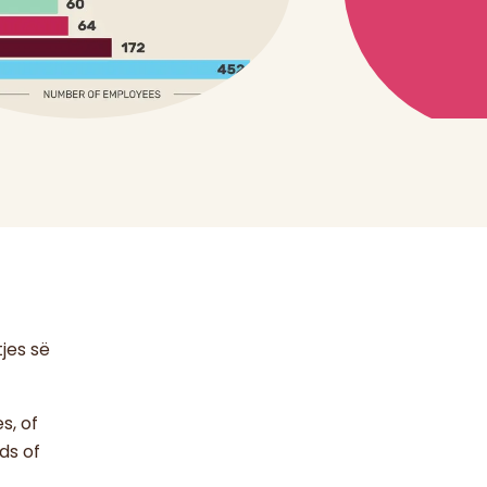
jes së
s, of
ds of