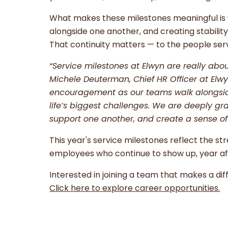
What makes these milestones meaningful is 
alongside one another, and creating stability
That continuity matters — to the people serve
“Service milestones at Elwyn are really abo
Michele Deuterman, Chief HR Officer at Elwy
encouragement as our teams walk alongside
life’s biggest challenges. We are deeply gr
support one another, and create a sense of 
This year's service milestones reflect the
employees who continue to show up, year afte
Interested in joining a team that makes a di
Click here to explore career opportunities.