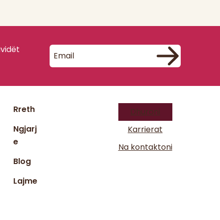
ividët
Rreth
Dhuroni
Ngjarj
Karrierat
e
Na kontaktoni
Blog
Lajme