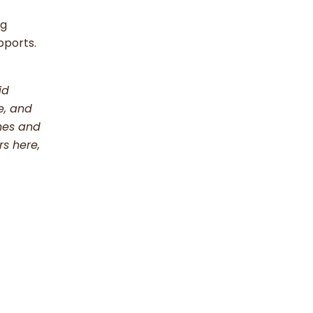
ng
pports.
id
e, and
nes and
rs here,