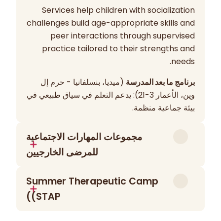
Services help children with socialization
challenges build age-appropriate skills and
peer interactions through supervised
practice tailored to their strengths and
needs.
برنامج ما بعد المدرسة
(ميديا، بنسلفانيا - حرم إل
وين، الأعمار 3-21): يدعم التعلم في سياق طبيعي في
بيئة جماعية منظمة.
مجموعات المهارات الاجتماعية
للمرضى الخارجيين
تدعم مجموعات المهارات الاجتماعية الخارجية من
Summer Therapeutic Camp
Elwyn المراهقين في تطوير مهارات التواصل
(STAP)
والتنظيم العاطفي والمهارات الشخصية. تستخدم
الجلسات أنشطة منظمة بقيادة معالج مثل لعب
هو مخيم صيفي علاجي مصمم للأطفال والشباب