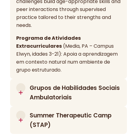
challenges build age-appropriate skills and
peer interactions through supervised
practice tailored to their strengths and
needs.
Programa de Atividades
Extracurriculares
(Media, PA – Campus
Elwyn, idades 3-21): Apoia a aprendizagem
em contexto natural num ambiente de
grupo estruturado.
Grupos de Habilidades Sociais
Ambulatoriais
Os Grupos de Competências Sociais
Summer Therapeutic Camp
Ambulatoriais Elwyn apoiam adolescentes
(STAP)
no desenvolvimento de competências de
comunicação, regulação emocional e