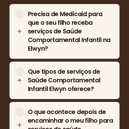
Precisa de Medicaid para
que o seu filho receba
serviços de Saúde
Comportamental Infantil na
Elwyn?
Sim. Para aceder aos serviços de Saúde
Comportamental Infantil (Children’s
Que tipos de serviços de
Behavioral Health) da Elwyn, o seu filho tem
Saúde Comportamental
de estar inscrito no Medicaid gerido,
Infantil Elwyn oferece?
incluindo o Community Behavioral Health
(CBH) ou o Community Care Behavioral
A Elwyn oferece uma gama de Serviços de
Health (CCBH). Neste momento, a Elwyn
Saúde Comportamental Infantil
O que acontece depois de
não aceita CHIP para estes serviços. Se não
concebidos para apoiar crianças com
encaminhar o meu filho para
tiver a certeza da elegibilidade do seu filho,
necessidades emocionais,