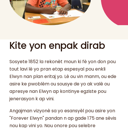
Kite yon enpak dirab
Sosyete 1852 la rekonèt moun ki fè yon don pou
tout lavi lè yo pran etap espesyal pou enkli
Elwyn nan plan eritaj yo. Lè ou vin manm, ou ede
asire ke pwoblèm ou sousye de yo ak valè ou
apresye nan Elwyn ap kontinye egziste pou
jenerasyon k ap vini.
Angajman vizyonè sa yo esansyèl pou asire yon
"Forever Elwyn" pandan n ap gade 175 ane sèvis
nou kap vini yo. Nou onore pou selebre