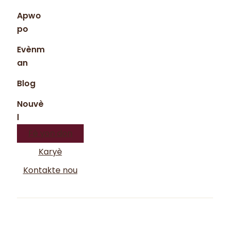
Apwo
po
Evènm
an
Blog
Nouvè
l
Fè yon don
Karyè
Kontakte nou