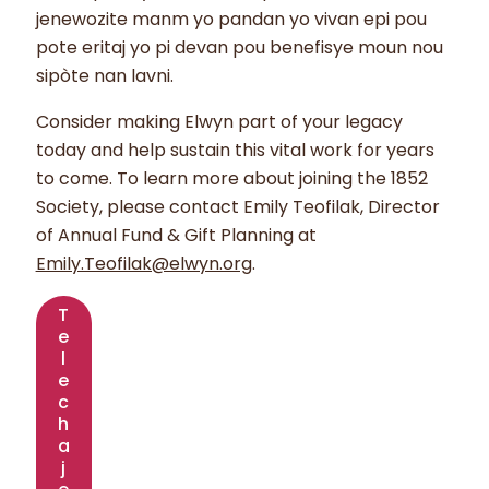
jenewozite manm yo pandan yo vivan epi pou
pote eritaj yo pi devan pou benefisye moun nou
sipòte nan lavni.
Consider making Elwyn part of your legacy
today and help sustain this vital work for years
to come. To learn more about joining the 1852
Society, please contact Emily Teofilak, Director
of Annual Fund & Gift Planning at
Emily.Teofilak@elwyn.org
.
T
e
l
e
c
h
a
j