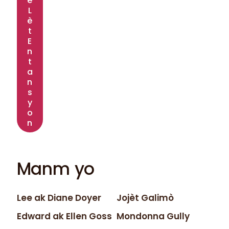
e
L
è
t
E
n
t
a
n
s
y
o
n
Manm yo
Lee ak Diane Doyer
Jojèt Galimò
Edward ak Ellen Goss
Mondonna Gully