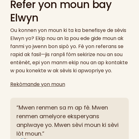
Refer yon moun bay
Elwyn
Ou konnen yon moun ki ta ka benefisye de sèvis
Elwyn yo? Ekip nou an la pou ede gide moun ak
fanmi yo jwenn bon sipò yo. Fè yon referans se
rapid ak fasil—jis ranpli fòm sekirize nou an sou
entènèt, epi yon manm ekip nou an ap kontakte
w pou konekte w ak sèvis ki apwopriye yo.
Rekòmande yon moun
“Mwen renmen sa m ap fè. Mwen
renmen amelyore eksperyans
anplwaye yo. Mwen sèvi moun ki sèvi
lòt moun.”