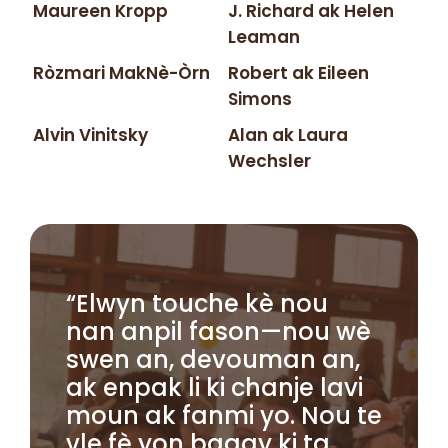
Maureen Kropp
J. Richard ak Helen
Leaman
Ròzmari MakNè-Òrn
Robert ak Eileen
Simons
Alvin Vinitsky
Alan ak Laura
Wechsler
“Elwyn touche kè nou
nan anpil fason—nou wè
swen an, devouman an,
ak enpak li ki chanje lavi
moun ak fanmi yo. Nou te
vle fè yon bagay ki ta