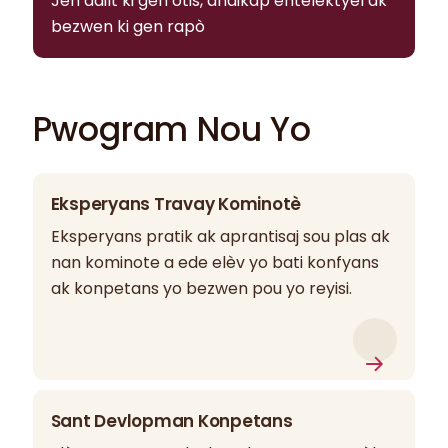
Jèn adilt ki gen otis, andikap entelektyèl ak
bezwen ki gen rapò
Pwogram Nou Yo
Eksperyans Travay Kominotè
Eksperyans pratik ak aprantisaj sou plas ak
nan kominote a ede elèv yo bati konfyans
ak konpetans yo bezwen pou yo reyisi.
Sant Devlopman Konpetans