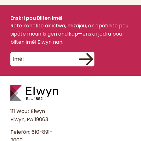
Enskri pou Bilten Imèl
Rete konekte ak istwa, mizajou, ak opòtinite pou
sipòte moun ki gen andikap—enskri jodi a pou
bilten imèl Elwyn nan.
111 Wout Elwyn
Elwyn, PA 19063
Telefòn:
610-891-
2000