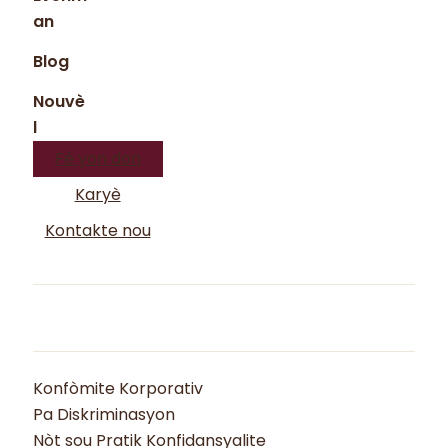
an
Blog
Nouvè
l
Fè yon don
Karyè
Kontakte nou
Konfòmite Korporativ
Pa Diskriminasyon
Nòt sou Pratik Konfidansyalite