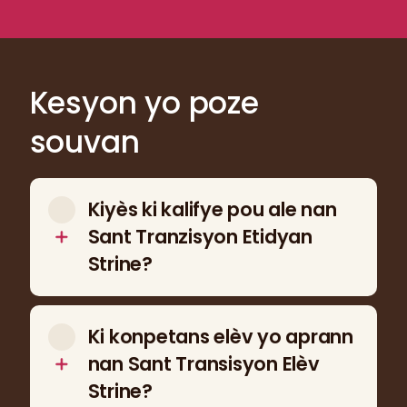
Kesyon yo poze
souvan
Kiyès ki kalifye pou ale nan
Sant Tranzisyon Etidyan
Strine?
Sant Transisyon Etidyan Strine la sèvi
etidyan ki gen laj 18–21 ane ki gen otis,
Ki konpetans elèv yo aprann
andikap entelektyèl, ak lòt bezwen sipò ki
nan Sant Transisyon Elèv
gen rapò, e ki ap prepare pou yo fè
Strine?
tranzisyon soti lekòl pou antre nan lavi adilt.