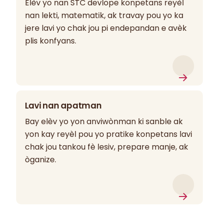
Elèv yo nan STC devlope konpetans reyèl
nan lekti, matematik, ak travay pou yo ka
jere lavi yo chak jou pi endepandan e avèk
plis konfyans.
Lavi nan apatman
Bay elèv yo yon anviwònman ki sanble ak
yon kay reyèl pou yo pratike konpetans lavi
chak jou tankou fè lesiv, prepare manje, ak
òganize.