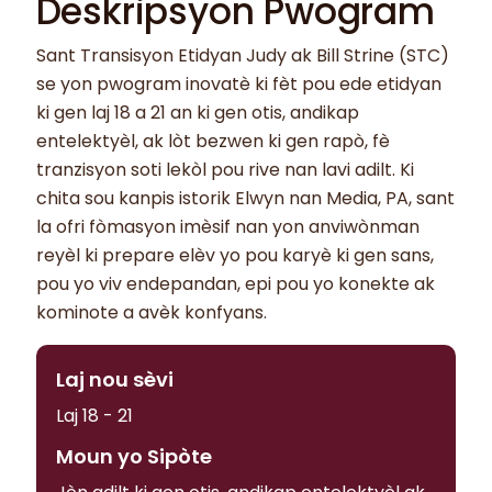
Deskripsyon Pwogram
Sant Transisyon Etidyan Judy ak Bill Strine (STC)
se yon pwogram inovatè ki fèt pou ede etidyan
ki gen laj 18 a 21 an ki gen otis, andikap
entelektyèl, ak lòt bezwen ki gen rapò, fè
tranzisyon soti lekòl pou rive nan lavi adilt. Ki
chita sou kanpis istorik Elwyn nan Media, PA, sant
la ofri fòmasyon imèsif nan yon anviwònman
reyèl ki prepare elèv yo pou karyè ki gen sans,
pou yo viv endepandan, epi pou yo konekte ak
kominote a avèk konfyans.
Laj nou sèvi
Laj 18 - 21
Moun yo Sipòte