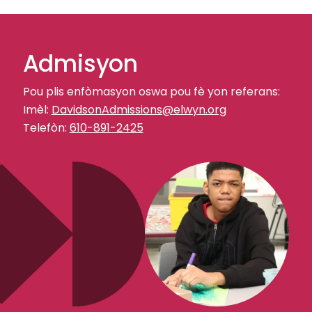
Admisyon
Pou plis enfòmasyon oswa pou fè yon referans:
Imèl:
DavidsonAdmissions@elwyn.org
Telefòn:
610-891-2425