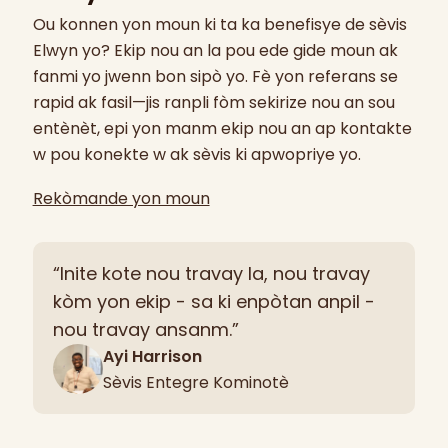
endepandans lakay yo ak nan kominote a.
Ou konnen yon moun ki ta ka benefisye de sèvis
Elwyn yo? Ekip nou an la pou ede gide moun ak
fanmi yo jwenn bon sipò yo. Fè yon referans se
rapid ak fasil—jis ranpli fòm sekirize nou an sou
entènèt, epi yon manm ekip nou an ap kontakte
w pou konekte w ak sèvis ki apwopriye yo.
Rekòmande yon moun
“Inite kote nou travay la, nou travay
kòm yon ekip - sa ki enpòtan anpil -
nou travay ansanm.”
Ayi Harrison
Sèvis Entegre Kominotè