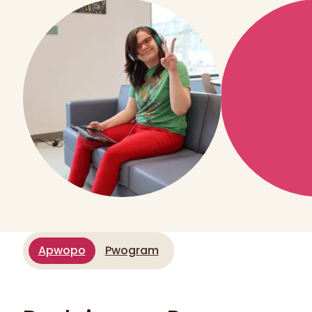
Apwopo
Pwogram