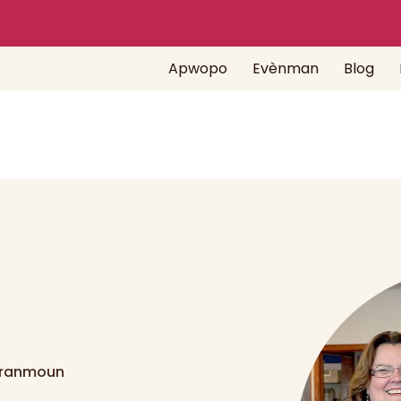
Apwopo
Evènman
Blog
Granmoun