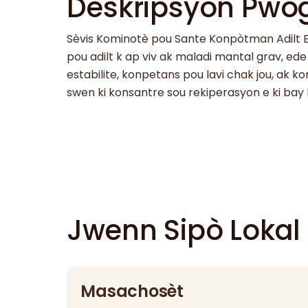
Deskripsyon Pw
Sèvis Kominotè pou Sante Konpòtman Adilt E
pou adilt k ap viv ak maladi mantal grav, 
estabilite, konpetans pou lavi chak jou, ak 
swen ki konsantre sou rekiperasyon e ki bay
Jwenn Sipò Lokal
Masachosèt