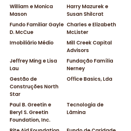
William e Monica
Harry Mazurek e
Mason
Susan Shilcrat
Fundo Familiar Gayle
Charles e Elizabeth
D. McCue
McLister
Imobiliário Médio
Mill Creek Capital
Advisors
Jeffrey Ming e Lisa
Fundação Família
Lau
Nerney
Gestão de
Office Basics, Lda
Construções North
Star
Paul B. Greetin e
Tecnologia de
Beryl S. Greetin
Lâmina
Foundation, Inc.
Rite Aid Foundation
Fundo de Caridade