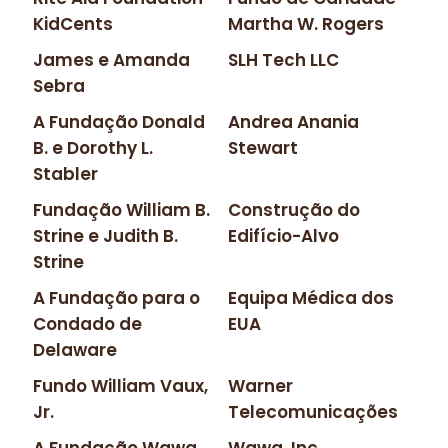
KidCents
Martha W. Rogers
James e Amanda
SLH Tech LLC
Sebra
A Fundação Donald
Andrea Anania
B. e Dorothy L.
Stewart
Stabler
Fundação William B.
Construção do
Strine e Judith B.
Edifício-Alvo
Strine
A Fundação para o
Equipa Médica dos
Condado de
EUA
Delaware
Fundo William Vaux,
Warner
Jr.
Telecomunicações