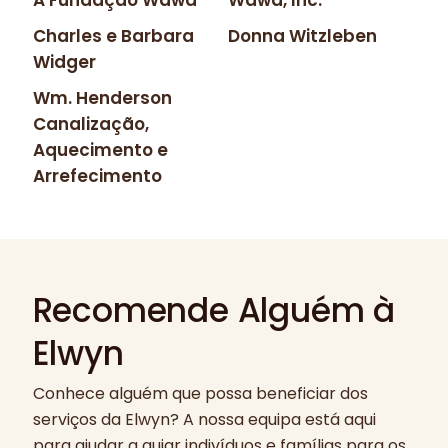
A Fundação Wawa
Wawa, Inc.
Charles e Barbara
Donna Witzleben
Widger
Wm. Henderson
Canalização,
Aquecimento e
Arrefecimento
Recomende Alguém à
Elwyn
Conhece alguém que possa beneficiar dos
serviços da Elwyn? A nossa equipa está aqui
para ajudar a guiar indivíduos e famílias para os