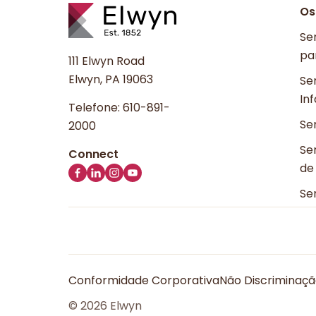
Os
Se
pa
111 Elwyn Road
Elwyn, PA 19063
Se
Inf
Telefone:
610-891-
Se
2000
Ser
de
Se
Conformidade Corporativa
Não Discriminaç
© 2026 Elwyn