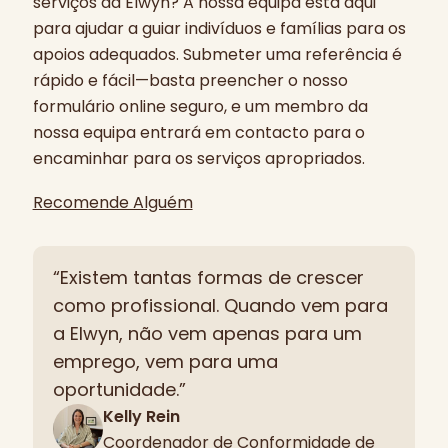
serviços da Elwyn? A nossa equipa está aqui
o nosso Centro de Recursos Familiares
para ajudar a guiar indivíduos e famílias para os
para apoio, informação e ligações
apoios adequados. Submeter uma referência é
comunitárias.
rápido e fácil—basta preencher o nosso
formulário online seguro, e um membro da
Para saber mais, visite
Como posso
nossa equipa entrará em contacto para o
envolver-me na Elwyn como
encaminhar para os serviços apropriados.
Encarregado de Educação?
e
O que é o
Centro de Recursos Familiares da
Recomende Alguém
Elwyn?
“Existem tantas formas de crescer
como profissional. Quando vem para
a Elwyn, não vem apenas para um
emprego, vem para uma
oportunidade.”
Kelly Rein
Coordenador de Conformidade de