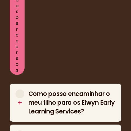
o
s
o
s
r
e
c
u
r
s
o
s
Como posso encaminhar o
meu filho para os Elwyn Early
Learning Services?
Famílias e parceiros da comunidade