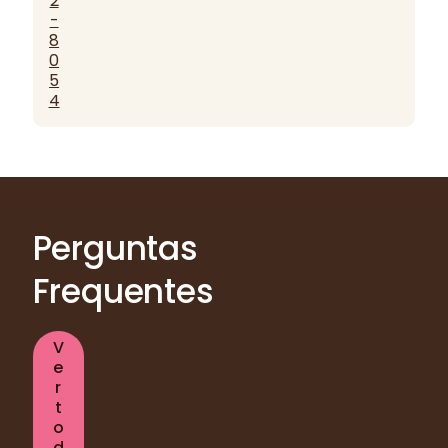
2
-
8
0
5
4
Perguntas
Frequentes
V
e
r
t
o
d