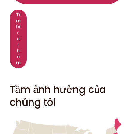
Tì
m
hi
ể
u
t
h
ê
m
Tầm ảnh hưởng của
chúng tôi