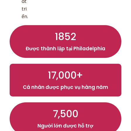
át
tri
ển.
1852
Được thành lập tại Philadelphia
17,000+
Cá nhân được phục vụ hàng năm
7,500
Người lớn được hỗ trợ