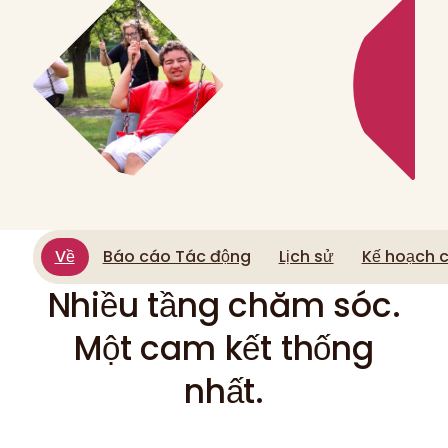
Về
Báo cáo Tác động
Lịch sử
Kế hoạch c
Nhiều tầng chăm sóc.
Một cam kết thống
nhất.