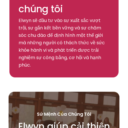
chúng tôi
Elwyn sẽ đầu tư vào sự xuất sắc vượt
trội, sự gắn kết bền vững và sự chăm
sóc chu đáo để định hình một thế giới
mà những người có thách thức về sức
khỏe hành vi và phát triển được trải
nghiệm sự công bằng, cơ hội và hạnh
phúc.
Sứ Mệnh Của Chúng Tôi
Elwyn giúp cải thiện