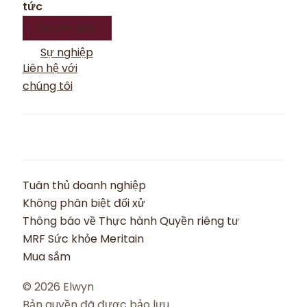
tức
Quyên góp
Sự nghiệp
Liên hệ với
chúng tôi
Tuân thủ doanh nghiệp
Không phân biệt đối xử
Thông báo về Thực hành Quyền riêng tư
MRF Sức khỏe Meritain
Mua sắm
© 2026 Elwyn
Bản quyền đã được bảo lưu.