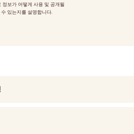
료 정보가 어떻게 사용 및 공개될
할 수 있는지를 설명합니다.
정
acy. Please review our Notice of Privacy Practices to u
 under federal law.